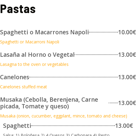
Pastas
Spaghetti o Macarrones Napoli
10.00€
Spaghetti or Macarroni Napoli
Lasaña al Horno o Vegetal
13.00€
Lasagna to the oven or vegetables
Canelones
13.00€
Canelones stuffed meat
Musaka (Cebolla, Berenjena, Carne
13.00€
picada, Tomate y queso)
Musaka (onion, cucumber, eggplant, mince, tomato and cheese)
Spaghetti
13.00€
Salsa: 1) Boloñesa 2) 4 Quesos 3) Carbonara 4) Pesto