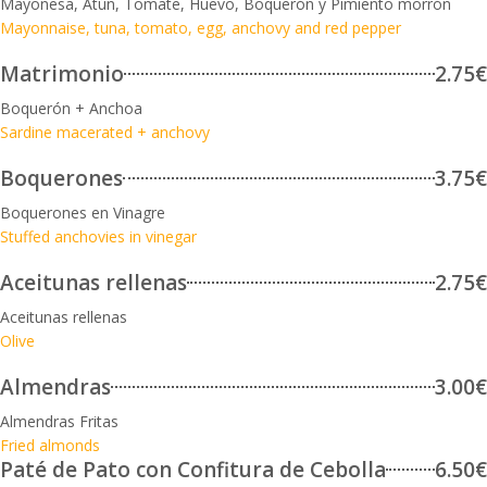
Mayonesa, Atún, Tomate, Huevo, Boquerón y Pimiento morrón
Mayonnaise, tuna, tomato, egg, anchovy and red pepper
Matrimonio
2.75€
Boquerón + Anchoa
Sardine macerated + anchovy
Boquerones
3.75€
Boquerones en Vinagre
Stuffed anchovies in vinegar
Aceitunas rellenas
2.75€
Aceitunas rellenas
Olive
Almendras
3.00€
Almendras Fritas
Fried almonds
Paté de Pato con Confitura de Cebolla
6.50€