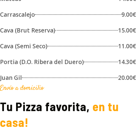
Carrascalejo
9.00€
Cava (Brut Reserva)
15.00€
Cava (Semi Seco)
11.00€
Portia (D.O. Ribera del Duero)
14.30€
Juan Gil
20.00€
Envío a domicilio
Tu Pizza favorita,
en tu
casa!