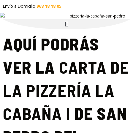
Ir
Envío a Domicilio
968 18 18 05
al
contenido
AQUÍ PODRÁS
VER LA
CARTA DE
LA PIZZERÍA LA
CABAÑA I
DE SAN