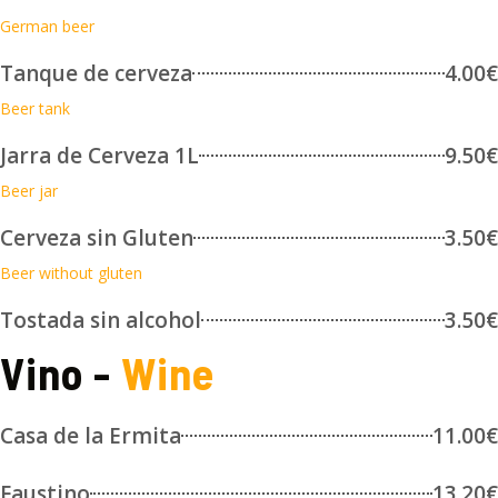
German beer
Tanque de cerveza
4.00€
Beer tank
Jarra de Cerveza 1L
9.50€
Beer jar
Cerveza sin Gluten
3.50€
Beer without gluten
Tostada sin alcohol
3.50€
Vino -
Wine
Casa de la Ermita
11.00€
Faustino
13.20€