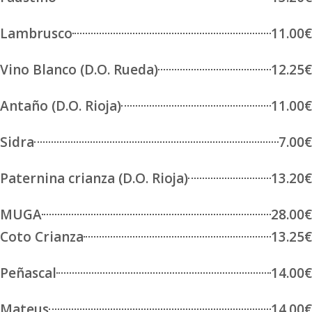
Lambrusco
11.00€
Vino Blanco (D.O. Rueda)
12.25€
Antaño (D.O. Rioja)
11.00€
Sidra
7.00€
Paternina crianza (D.O. Rioja)
13.20€
MUGA
28.00€
Coto Crianza
13.25€
Peñascal
14.00€
Mateus
14.00€